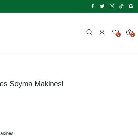
0
0
tes Soyma Makinesi
akinesi