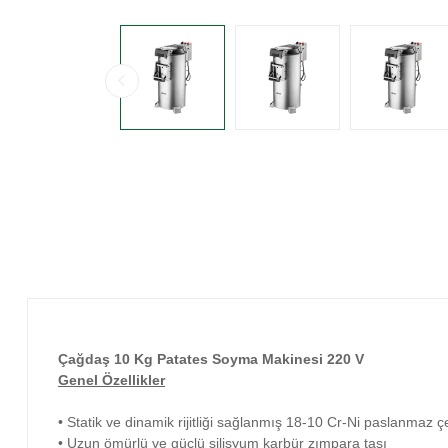
Çağdaş 10 Kg Patates Soyma Makinesi 220 V
Genel Özellikler
• Statik ve dinamik rijitliği sağlanmış 18-10 Cr-Ni paslanmaz ç
• Uzun ömürlü ve güçlü silisyum karbür zımpara taşı