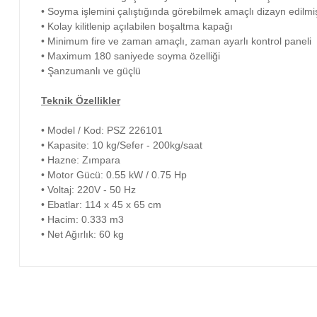
• Soyma işlemini çalıştığında görebilmek amaçlı dizayn edilmi
• Kolay kilitlenip açılabilen boşaltma kapağı
• Minimum fire ve zaman amaçlı, zaman ayarlı kontrol paneli
• Maximum 180 saniyede soyma özelliği
• Şanzumanlı ve güçlü
Teknik Özellikler
• Model / Kod: PSZ 226101
• Kapasite: 10 kg/Sefer - 200kg/saat
• Hazne: Zımpara
• Motor Gücü: 0.55 kW / 0.75 Hp
• Voltaj: 220V - 50 Hz
• Ebatlar: 114 x 45 x 65 cm
• Hacim: 0.333 m3
• Net Ağırlık: 60 kg